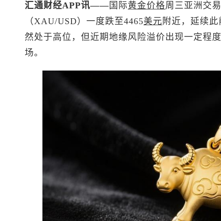
汇通财经APP讯——
国际
黄金价格
周三亚洲交
（XAU/USD）一度跌至4465
美元
附近，延续此
然处于高位，但近期地缘风险溢价出现一定程
场。