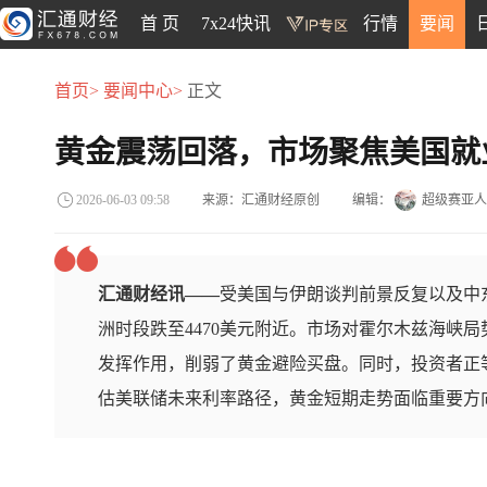
首 页
7x24快讯
行情
要闻
首页>
要闻中心>
正文
黄金震荡回落，市场聚焦美国就
来源：汇通财经原创
编辑：
超级赛亚人
2026-06-03 09:58
汇通财经讯——
受美国与伊朗谈判前景反复以及中
洲时段跌至4470美元附近。市场对霍尔木兹海峡
发挥作用，削弱了黄金避险买盘。同时，投资者正
估美联储未来利率路径，黄金短期走势面临重要方