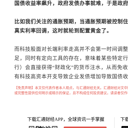
国债收益率飙升，政府发债办事就难，于是政
比如我们关注的通胀预期，当通胀预期被控制
真实利率回调，这时就轮到配置黄金了。
而科技股面对长端利率走高并不会第一时间调
足，同时有定向工具的存在，意味着某些特定
行）会直接获得“财政化”的货币注水，从而免
有科技高资本开支导致企业发债增加导致国债
【免责声明】本文仅代表作者本人观点，与汇通财经无关。汇通财经对文中
或完整性提供任何明示或暗示的保证，且不构成任何投资建议，请读者仅作
下载汇通财经APP，全球资讯一手掌握
下