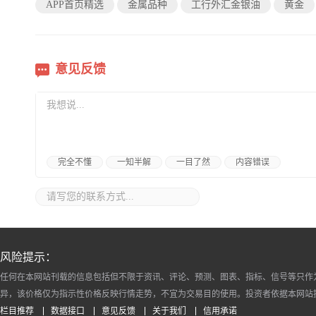
APP首页精选
金属品种
工行外汇金银油
黄金
意见反馈
完全不懂
一知半解
一目了然
内容错误
风险提示：
任何在本网站刊载的信息包括但不限于资讯、评论、预测、图表、指标、信号等只作
异，该价格仅为指示性价格反映行情走势，不宜为交易目的使用。投资者依据本网站
栏目推荐
数据接口
意见反馈
关于我们
信用承诺