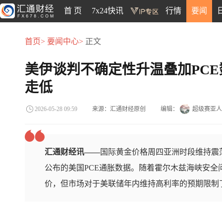
首 页
7x24快讯
行情
要闻
首页>
要闻中心>
正文
美伊谈判不确定性升温叠加PC
走低
来源：汇通财经原创
编辑：
超级赛亚人
2026-05-28 09:59
汇通财经讯——
国际黄金价格周四亚洲时段维持震
公布的美国PCE通胀数据。随着霍尔木兹海峡安全
价，但市场对于美联储年内维持高利率的预期限制