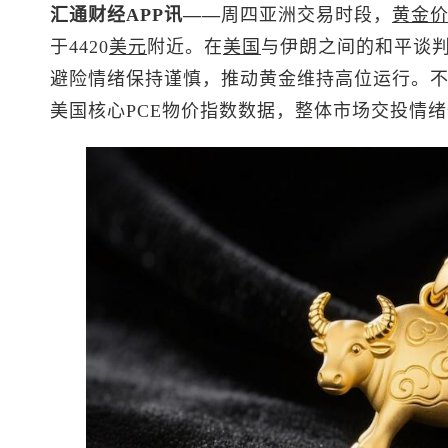
汇通财经APP讯——
周四亚洲交易时段，
黄金
于4420
美元
附近。在
美国
与伊朗之间的和平谈
避险情绪保持谨慎，推动黄金维持高位运行。
美国核心PCE物价指数数据，整体市场交投情