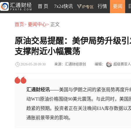
首 页
7x24快讯
行情
要闻
首页>
要闻中心>
正文
原油交易提醒：美伊局势升级引
支撑附近小幅震荡
来源：汇通财经原创
编辑：
超级赛亚人
2026-05-28 09:30
汇通财经讯——
美国与伊朗之间的紧张局势再度升
动WTI原油价格围绕90美元震荡。与此同时，美
趋紧的预期。投资者正在关注晚间EIA库存数据以
通胀前景带来的影响。