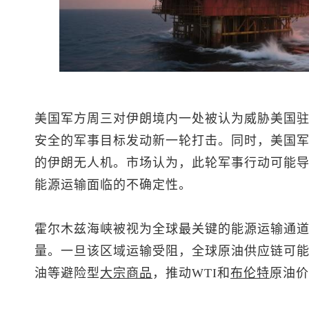
美国军方周三对伊朗境内一处被认为威胁美国
安全的军事目标发动新一轮打击。同时，美国
的伊朗无人机。市场认为，此轮军事行动可能
能源运输面临的不确定性。
霍尔木兹海峡被视为全球最关键的能源运输通道
量。一旦该区域运输受阻，全球原油供应链可
油等避险型
大宗商品
，推动WTI和
布伦特
原油
价