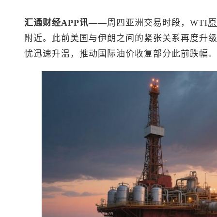
汇通财经APP讯——
周四亚洲交易时段，WTI
原
附近。此前
美国
与伊朗之间的紧张关系再度升
忧迅速升温，推动国际油价收复部分此前跌幅