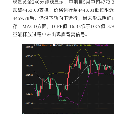
现货黄金
240分钟线显示，中期自5月中旬4773
跌破4453.60支撑，价格运行至4443.31低
4459.78后，仍沿下轨向下运行，尚未形成
存。MACD方面，DIFF值-16.35低于DEA值
量能释放过程中未出现底背离信号。