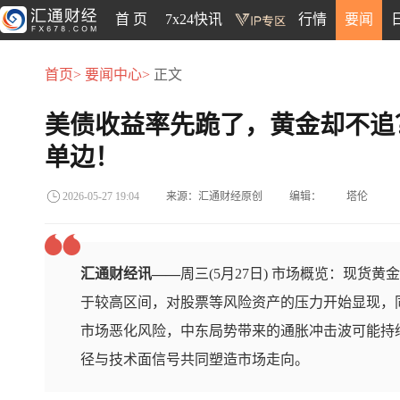
首 页
7x24快讯
行情
要闻
首页>
要闻中心>
正文
美债收益率先跪了，黄金却不追
单边！
来源：汇通财经原创
编辑：
塔伦
2026-05-27 19:04
汇通财经讯——
周三(5月27日) 市场概览：现货
于较高区间，对股票等风险资产的压力开始显现，
市场恶化风险，中东局势带来的通胀冲击波可能持
径与技术面信号共同塑造市场走向。