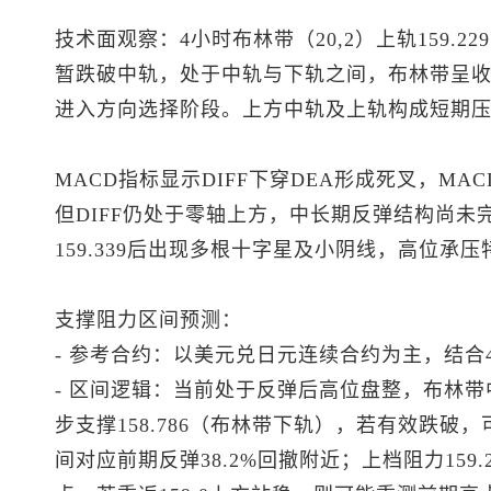
技术面观察：4小时布林带（20,2）上轨159.229、
暂跌破中轨，处于中轨与下轨之间，布林带呈
进入方向选择阶段。上方中轨及上轨构成短期
MACD指标显示DIFF下穿DEA形成死叉，M
但DIFF仍处于零轴上方，中长期反弹结构尚未
159.339后出现多根十字星及小阴线，高位承
支撑阻力区间预测：
- 参考合约：以
美元兑日元
连续合约为主，结合
- 区间逻辑：当前处于反弹后高位盘整，布林带中
步支撑158.786（布林带下轨），若有效跌破，可能
间对应前期反弹38.2%回撤附近；上档阻力159.2