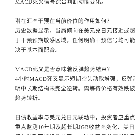
MACD死叉信号综合判断动能变化。
潜在汇率干预在当前价位的作用如何？
历史数据显示，当局倾向在
美元兑日元
接近或超
于干预预期敏感区域，任何明确干预信号均可
决于基本面配合。
MACD死叉是否意味着反弹趋势结束？
4小时MACD死叉显示短期空头动能增强，反
明中长期结构未完全逆转。需等待价格有效跌
趋势转折。
日债收益率与
美元兑日元
联动中，投资者应重
重点监测10年期及超长期JGB收益率变化、美