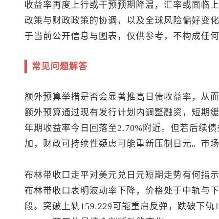
收益率再度上行或干预预期降温，汇率或面临
政策与财政政策的协调，以及全球风险偏好变
于当前公开信息与图表，仅供参考，不构成任
常见问题解答
额外预算举措是否会显著推高日债收益率，从
额外预算通过现有发行计划内调整融资，短期缓
年期收益率今日回落至2.70%附近。但若后续
加，财政可持续性疑虑可能重新压制日元。市
布林带收口走平对
美元兑日元
短期走势有何指
布林带收口表明波动率下降，价格处于中轨与
段。突破上轨159.229可能重启反弹，跌破下轨