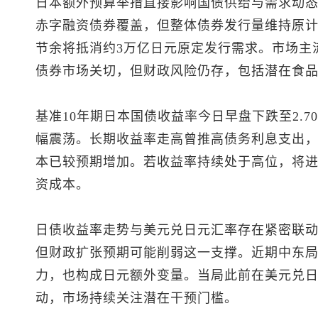
日本额外预算举措直接影响国债供给与需求动
赤字融资债券覆盖，但整体债券发行量维持原
节余将抵消约3万亿日元原定发行需求。市场主
债券市场关切，但财政风险仍存，包括潜在食
基准10年期日本国债收益率今日早盘下跌至2.
幅震荡。长期收益率走高曾推高债务利息支出，2
本已较预期增加。若收益率持续处于高位，将
资成本。
日债收益率走势与
美元兑日元
汇率存在紧密联
但财政扩张预期可能削弱这一支撑。近期中东
力，也构成日元额外变量。当局此前在
美元兑
动，市场持续关注潜在干预门槛。