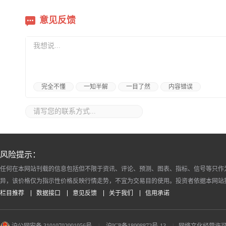
意见反馈
完全不懂
一知半解
一目了然
内容错误
风险提示：
任何在本网站刊载的信息包括但不限于资讯、评论、预测、图表、指标、信号等只作
异，该价格仅为指示性价格反映行情走势，不宜为交易目的使用。投资者依据本网站
栏目推荐
数据接口
意见反馈
关于我们
信用承诺
沪公网安备 31010702001056号
|
沪ICP备18008872号-13
|
网络文化经营许可证 沪