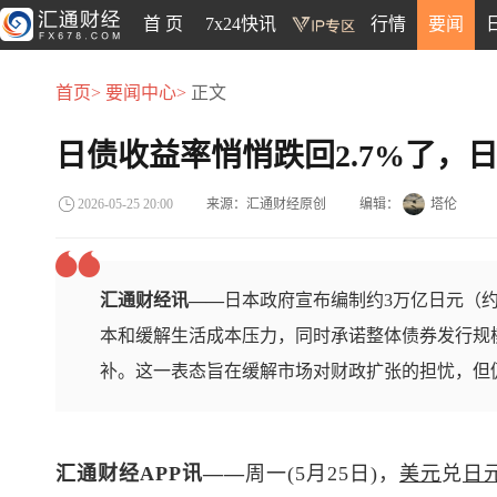
首 页
7x24快讯
行情
要闻
首页>
要闻中心>
正文
日债收益率悄悄跌回2.7%了，
来源：汇通财经原创
编辑：
塔伦
2026-05-25 20:00
汇通财经讯——
日本政府宣布编制约3万亿日元（约
本和缓解生活成本压力，同时承诺整体债券发行规
补。这一表态旨在缓解市场对财政扩张的担忧，但
汇通财经APP讯——
周一(5月25日)，
美元
兑
日