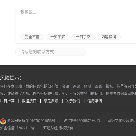
完全不懂
一知半解
一目了然
内容错误
风险提示：
任何在本网站刊载的信息包括但不限于资讯、评论、预测、图表、指标、信号等只作
异，该价格仅为指示性价格反映行情走势，不宜为交易目的使用。投资者依据本网站
栏目推荐
数据接口
意见反馈
关于我们
信用承诺
沪公网安备 31010702001056号
|
沪ICP备18008872号-13
|
网络文化经营许可证 沪
沪金信备〔2022〕1号
|
汇通财经 版权所有