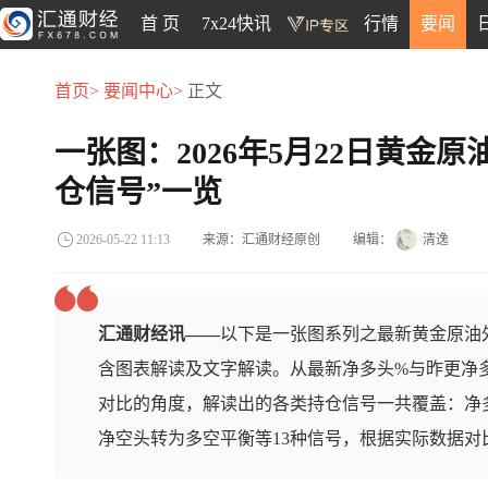
首 页
7x24快讯
行情
要闻
首页>
要闻中心>
正文
一张图：2026年5月22日黄金
仓信号”一览
来源：汇通财经原创
编辑：
清逸
2026-05-22 11:13
汇通财经讯——
以下是一张图系列之最新黄金原油外
含图表解读及文字解读。从最新净多头%与昨更净
对比的角度，解读出的各类持仓信号一共覆盖：净
净空头转为多空平衡等13种信号，根据实际数据