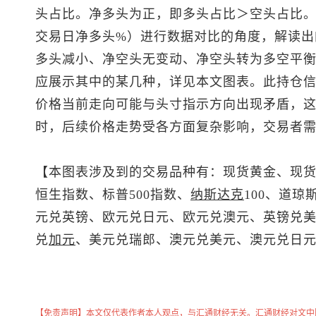
头占比。净多头为正，即多头占比＞空头占比。
交易日净多头%）进行数据对比的角度，解读出
多头减小、净空头无变动、净空头转为多空平衡
应展示其中的某几种，详见本文图表。此持仓
价格当前走向可能与头寸指示方向出现矛盾，
时，后续价格走势受各方面复杂影响，交易者
【本图表涉及到的交易品种有：
现货黄金
、
现
恒生指数
、
标普500
指数、
纳斯达克
100、道琼
元兑英镑、欧元兑日元、欧元兑澳元、
英镑兑
兑
加元
、
美元兑瑞郎
、
澳元兑美元
、澳元兑日
【免责声明】本文仅代表作者本人观点，与汇通财经无关。汇通财经对文中