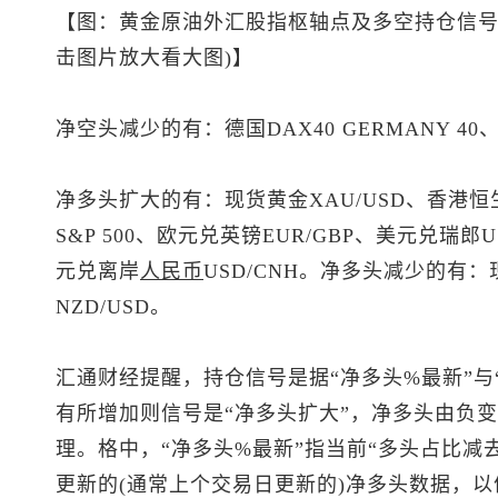
【图：黄金原油外汇股指枢轴点及多空持仓信号
击图片放大看大图)】
净空头减少的有：德国DAX40 GERMANY 40
净多头扩大的有：
现货黄金
XAU/USD、香港
恒
S&P 500、欧元兑英镑EUR/GBP、
美元兑瑞郎
U
元兑离岸
人民币
USD/CNH。净多头减少的有：
NZD/USD。
汇通财经提醒，持仓信号是据“净多头%最新”与
有所增加则信号是“净多头扩大”，净多头由负变
理。格中，“净多头%最新”指当前“多头占比减
更新的(通常上个交易日更新的)净多头数据，以