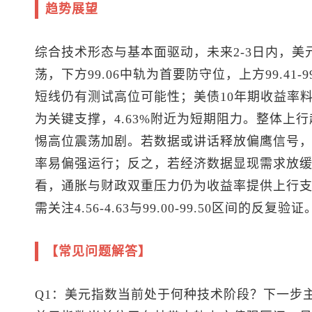
趋势展望
综合技术形态与基本面驱动，未来2-3日内，
美
荡，下方99.06中轨为首要防守位，上方99.41
短线仍有测试高位可能性；美债10年期收益率料在4.
为关键支撑，4.63%附近为短期阻力。整体上
惕高位震荡加剧。若数据或讲话释放偏鹰信号
率易偏强运行；反之，若经济数据显现需求放
看，通胀与财政双重压力仍为收益率提供上行
需关注4.56-4.63与99.00-99.50区间的反复验证
【常见问题解答】
Q1：
美元指数
当前处于何种技术阶段？下一步