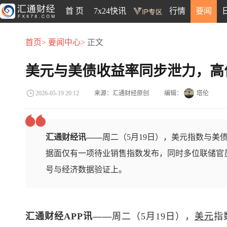
首 页
7x24快讯
行情
要闻
首页>
要闻中心>
正文
美元与美债收益率同步泄力，高
来源：汇通财经原创
编辑：
塔伦
2026-05-19 20:12
汇通财经讯——
周二（5月19日），美元指数与美
据面仅有一项待业销售指数发布，同时多位联储官
号与经济数据验证上。
汇通财经APP讯——
周二（5月19日），
美元
指