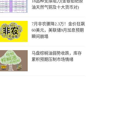
18品种支撑阻力(金银铂钯原
油天然气铜及十大货币对)
7月非农骤降2.3万！金价狂飙
60美元，美联储9月加息预期
瞬间崩塌
马盘棕榈油弱势收跌，库存
累积预期压制市场情绪