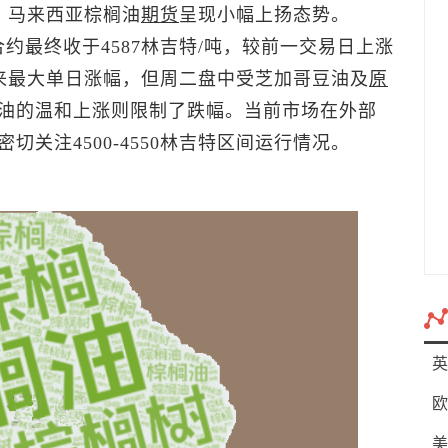
），马来西亚棕榈油
期货
呈现小幅上扬态势。
es交易所8月合约最终收于4587林吉特/吨，较前一交易日上涨
以来最大单日涨幅，但周二盘中受芝加哥豆油及
原
油的温和上涨则限制了跌幅。当前市场在外部
关注4500-4550林吉特区间运行情况。
英
欧
美