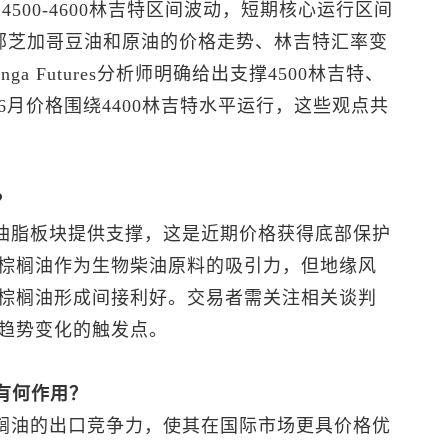
500-4600林吉特区间波动，短期核心运行区间
括外部芝加哥豆油和原油的价格走势、林吉特汇率变
a Futures分析师明确给出支撑4500林吉特、
计6月价格围绕4400林吉特水平运行，这些观点共
？
油脂板块提供支撑，这是近期价格获得底部保护
棕榈油作为生物柴油原料的吸引力，但地缘风
棕榈油形成间接利好。交易者需关注相关谈判
趋势变化的触发点。
有何作用？
榈油的出口竞争力，使其在国际市场更具价格优