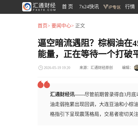
首 页
7x24快讯
行情
首页>
要闻中心>
正文
逼空暗流遇阻？棕榈油在45
能量，正在等待一个打破平
来源：汇通财经原创
编辑：
2026-05-19 19:20
汇通财经讯——
尽管前期曾录得自3月底
油走弱拖累出现回调，大连豆油和小棕
格指引下呈现震荡格局，交易者密切关注45