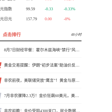
元指数
99.59
-0.33
-0.33%
元日元
157.79
0.00
-0%
点击排行
48小时
8月7日财经早餐：霍尔木兹海峡“禁行”风波再起，油价急涨金价承压，非农夜市场博弈加剧
黄金交易提醒：伊朗“初步法案”助油价反弹逾3%，金价小幅承压，非农重磅来袭！
非农前夜，美联储突放“鹰言”！黄金与原油为何联手反攻？
7月非农骤降2.3万！金价狂飙60美元，美联储9月加息预期瞬间崩塌
非农前瞻：金价受阻4300关口，就业数据是“火上浇油”还是“釜底抽薪”？