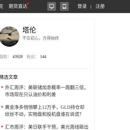
院
期货直达
登录
注册
塔伦
不忘初心，方得始终
篇数：
43928
粉丝：
144
精选文章
外汇周评：美联储加息概率一周翻三倍，
市场现在只认油价和利差
黄金净多悄悄攀上12万手，GLD持仓却
纹丝不动，实物盘和投机盘谁在说谎？
汇市周评：美日联手干预，美元周线砸出