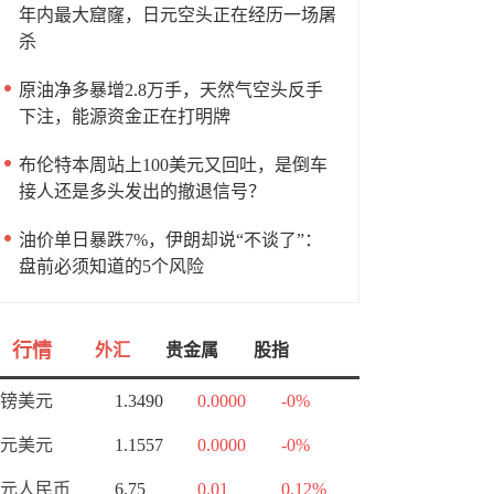
年内最大窟窿，日元空头正在经历一场屠
杀
原油净多暴增2.8万手，天然气空头反手
下注，能源资金正在打明牌
布伦特本周站上100美元又回吐，是倒车
接人还是多头发出的撤退信号？
油价单日暴跌7%，伊朗却说“不谈了”：
盘前必须知道的5个风险
行情
外汇
贵金属
股指
镑美元
1.3490
0.0000
-0%
元美元
1.1557
0.0000
-0%
元人民币
6.75
0.01
0.12%