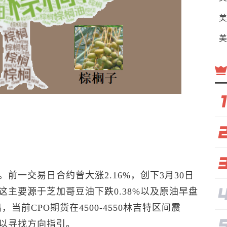
美
美
前一交易日合约曾大涨2.16%，创下3月30日
主要源于芝加哥豆油下跌0.38%以及原油早盘
前CPO期货在4500-4550林吉特区间震
以寻找方向指引。