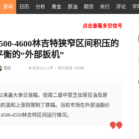
要闻
日历
分析
黄金
原油
期货
央行
评论
学
点击查看多空信号
00-4600林吉特狭窄区间积压的
衡的“外部扳机”
塔伦
本文共2612.5字
|
预计阅读: 9分钟
以来最大单日涨幅，但周二盘中受芝加哥豆油及原
油的温和上涨则限制了跌幅。当前市场在外部油脂价
00-4550林吉特区间运行情况。