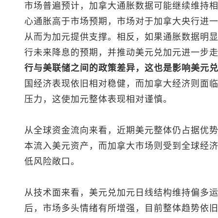
市场普遍预计，加拿大通胀数据可能继续维持
心通胀高于市场预期，市场对于加拿大央行进
从而为加元提供支撑。相反，如果通胀数据明
行未来降息的预期，并推动
美元兑加元
进一步
行与美联储之间的政策差异，这也是影响
美元
国经济表现依旧相对稳健，而加拿大经济则面
压力，这使加元整体表现相对谨慎。
从全球资金流向来看，近期美元整体仍占据优
本流入美元资产，而加拿大市场则受到全球经
低风险敞口。
从技术面来看，
美元兑加元
日线结构维持偏多运行
后，市场多头情绪有所增强，目前整体趋势依