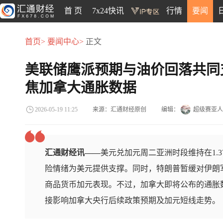
首 页
7x24快讯
行情
要闻
首页>
要闻中心>
正文
美联储鹰派预期与油价回落共同
焦加拿大通胀数据
来源：汇通财经原创
编辑：
超级赛亚人
2026-05-19 11:25
汇通财经讯——
美元兑加元周二亚洲时段维持在1.
险情绪为美元提供支撑。同时，特朗普暂缓对伊朗
商品货币加元表现。不过，加拿大即将公布的通胀
接影响加拿大央行后续政策预期及加元短线走势。