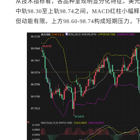
从技术指标看，各品种呈现明显分化特征。
美
中轨98.30至上轨98.74之间，MACD红柱小
但动能有限。上方98.60-98.74构成短期压力，