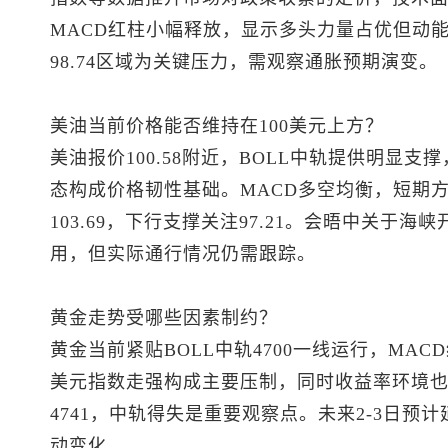
MACD红柱小幅释放，显示多头力量占优但动能尚未
98.74区域为关键压力，需观察通胀预期演变。
美油当前价格能否维持在100美元上方？
美油报价100.58附近，BOLL中轨提供明显
态构成价格韧性基础。MACD多空均衡，短期
103.69，下行支撑关注97.21。会晤中关于
用，但实际通行情况仍需跟踪。
黄金走势受哪些因素制约？
黄金当前紧贴BOLL中轨4700一线运行，MA
美元指数
走强构成主要压制，同时收益率环境也影
4741，中轨得失是重要观察点。未来2-3日
动变化。