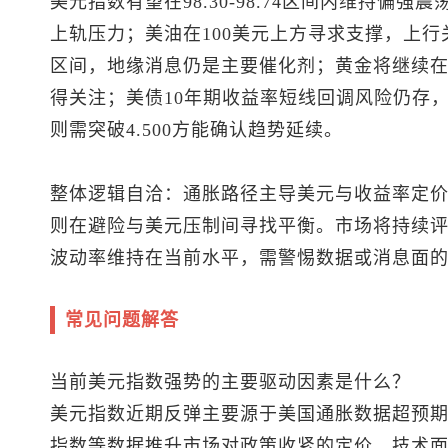
美元指数
有望在98.30-98.74区间内维持
上轨压力；美油在100美元上方寻求支撑，上行关注1
区间，地缘消息仍是主要催化剂；黄金将继续在465
得关注；美债10年期收益率短线回调风险仍存，下方
则需突破4.500方能确认趋势延续。
整体逻辑自洽：通胀路径主导美元与收益率定
则在避险与美元压制间寻找平衡。市场将持续
波动率维持在当前水平，需警惕数据或消息面
常见问题解答
当前
美元指数
强势的主要驱动因素是什么？
美元指数
近期反弹主要源于美国通胀数据超预
指数等数据推升市场对政策收紧的定价，技术面