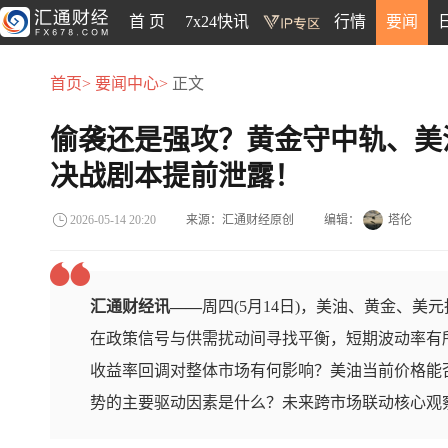
首 页
7x24快讯
行情
要闻
首页>
要闻中心>
正文
偷袭还是强攻？黄金守中轨、美
决战剧本提前泄露！
来源：汇通财经原创
编辑：
塔伦
2026-05-14 20:20
汇通财经讯——
周四(5月14日)，美油、黄金、
在政策信号与供需扰动间寻找平衡，短期波动率有
收益率回调对整体市场有何影响？美油当前价格能否
势的主要驱动因素是什么？未来跨市场联动核心观