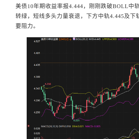
美债10年期收益率报4.444，刚刚跌破BOLL中
转绿，短线多头力量衰退，下方中轨4.445及下轨4
要阻力。