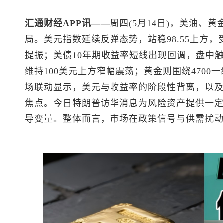
汇通财经APP讯——
周四(5月14日)，美油、黄
局。
美元指数
延续反弹态势，站稳98.55上方，
提振；美债10年期收益率短线出现回调，盘中触
维持100美元上方窄幅震荡；黄金则围绕470
场联动显示，美元与收益率的阶段性背离，以
焦点。今日特朗普访华消息为风险资产提供一
导变量。整体而言，市场在政策信号与供需扰