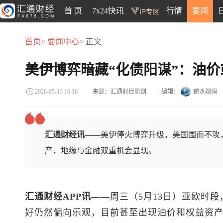
首 页
7x24快讯
行情
要闻
首页>
要闻中心>
正文
美伊博弈暗藏“化债阳谋”：油
来源：汇通财经原创
编辑：
逆水观澜
2026-05-13 16:16
汇通财经讯——
美伊停火博弈升级，美国围而不攻
产，地缘与金融双重机会显现。
汇通财经APP讯——
周三（5月13日）亚欧时
好仍然偏向乐观，目前甚至出现油价和权益资