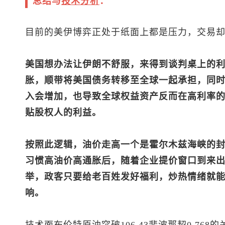
总结与
技术分析
：
目前的美伊博弈正处于纸面上都是压力，交易
美国想办法让伊朗不舒服，来得到谈判桌上的
胀，顺带将美国债务转移至全球一起承担，同
入会增加，也导致全球权益资产反而在高利率
贴股权人的利益。
按照此逻辑，油价走高一个是霍尔木兹海峡的
习惯高油价高通胀后，随着企业提价窗口到来
举，政客只要给老百姓发好福利，炒热情绪就
响。
技术面
布伦特
原油
突破106.43斐波那契0.7