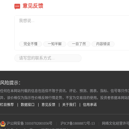
意见反馈
完全不懂
一知半解
一目了然
内容错误
风险提示：
任何在本网站刊载的信息包括但不限于资讯、评论、预测、图表、指标、信号等只作
异，该价格仅为指示性价格反映行情走势，不宜为交易目的使用。投资者依据本网站
栏目推荐
数据接口
意见反馈
关于我们
信用承诺
沪公网安备 31010702001056号
|
沪ICP备18008872号-13
|
网络文化经营许可证 沪