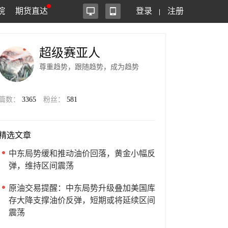
院
期货直达
登录
注册
超级赛亚人
尊重趋势，跟随趋势，成为趋势
篇数：
3365
粉丝：
581
精选文章
中东局势缓和推动油价回落，黄金小幅反
弹，维持区间震荡
原油交易提醒：中东局势升级叠加美国库
存大降支撑油价反弹，短期或将延续区间
震荡