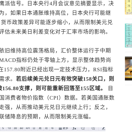
鹰派信号。日本央行4月会议意见摘要显示，决
为，如果日本通胀维持高位，日本央行可能继
日货币政策差异可能逐步缩小，从而限制
美元兑
评估未来美日利差变化对于汇率市场的影响。
依旧维持高位震荡格局，汇价整体运行于中期
MACD指标仍处于零轴上方，显示整体趋势尚
157.80附近已经出现一定技术压力，RSI指标
需求。
若后续
美元兑日元
有效突破158关口，则
156.80支撑，则可能重新回落至155区域。
目
国消费者物价指数（CPI）数据。若美国通胀数
走强，从而推动
美元兑日元
继续上行；反之，
联储降息的预期，从而限制美元涨幅。