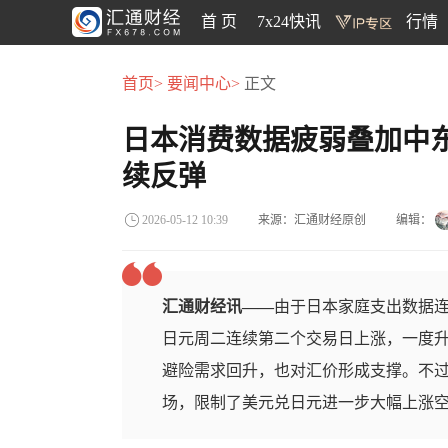
首 页
7x24快讯
行情
首页>
要闻中心>
正文
日本消费数据疲弱叠加中
续反弹
来源：汇通财经原创
编辑：
2026-05-12 10:39
汇通财经讯——
由于日本家庭支出数据
日元周二连续第二个交易日上涨，一度升至
避险需求回升，也对汇价形成支撑。不
场，限制了美元兑日元进一步大幅上涨