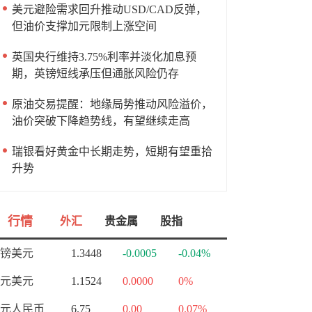
美元避险需求回升推动USD/CAD反弹，
但油价支撑加元限制上涨空间
英国央行维持3.75%利率并淡化加息预
期，英镑短线承压但通胀风险仍存
原油交易提醒：地缘局势推动风险溢价，
油价突破下降趋势线，有望继续走高
瑞银看好黄金中长期走势，短期有望重拾
升势
行情
外汇
贵金属
股指
镑美元
1.3448
-0.0005
-0.04%
元美元
1.1524
0.0000
0%
元人民币
6.75
0.00
0.07%