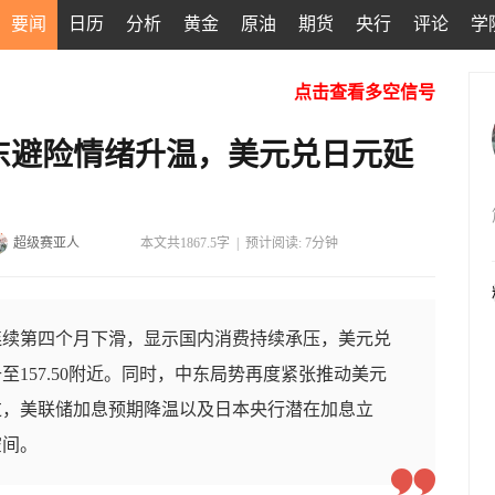
要闻
日历
分析
黄金
原油
期货
央行
评论
学
点击查看多空信号
东避险情绪升温，美元兑日元延
超级赛亚人
本文共1867.5字
|
预计阅读: 7分钟
连续第四个月下滑，显示国内消费持续承压，美元兑
157.50附近。同时，中东局势再度紧张推动美元
过，美联储加息预期降温以及日本央行潜在加息立
空间。