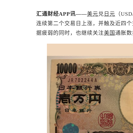
汇通财经APP讯——
美元
兑
日元
（US
连续第二个交易日上涨，并触及近四个
据疲弱的同时，也继续关注
美国
通胀数