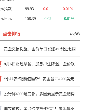
元指数
99.93
0.01
0.01%
元日元
158.39
-0.02
-0.01%
点击排行
48小时
黄金交易提醒：金价单日暴涨4%创近七周新高，加息预期降温叠加霍尔木兹“暂停信号”，牛市重启了？
8月6日财经早餐：加息押注降温，金价飙升至近两个月高位，地缘缓和预期，美油75关口拉锯
“小非农”较前值腰斩！黄金暴冲4200美元
投行称4000是底部，多因素显示黄金结构性机会显现
非农前夜，美联储突放“鹰言”！黄金与原油为何联手反攻？