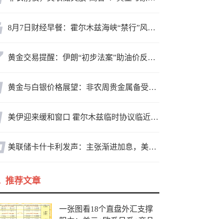
8月7日财经早餐：霍尔木兹海峡“禁行”风波再起，油价急涨金价承压，非农夜市场博弈加剧
黄金交易提醒：伊朗“初步法案”助油价反弹逾3%，金价小幅承压，非农重磅来袭！
黄金与白银价格展望：非农周贵金属备受关注，黄金测试关键突破位
美伊迎来缓和窗口 霍尔木兹临时协议临近落地
美联储卡什卡利发声：主张渐进加息，美联储内部政策分歧
推荐文章
一张图看18个直盘外汇支撑