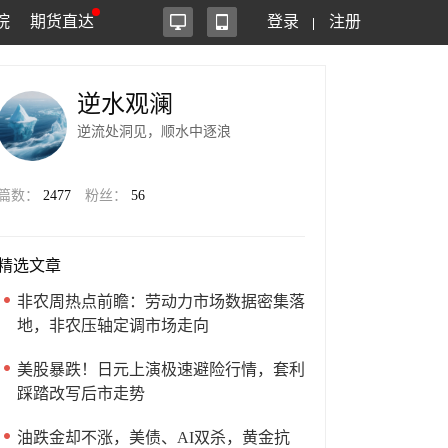
院
期货直达
登录
注册
逆水观澜
逆流处洞见，顺水中逐浪
篇数：
2477
粉丝：
56
精选文章
非农周热点前瞻：劳动力市场数据密集落
地，非农压轴定调市场走向
美股暴跌！日元上演极速避险行情，套利
踩踏改写后市走势
油跌金却不涨，美债、AI双杀，黄金抗