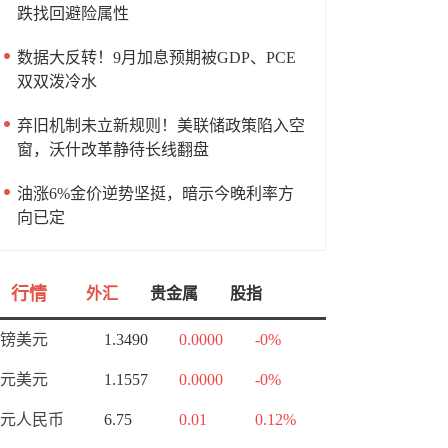
跌找回避险属性
数据大反转！9月加息预期被GDP、PCE
双双泼冷水
弃旧机制未立新规则！美联储政策陷入空
窗，沃什改革静待长线翻盘
油涨6%金价逆势坚挺，暗示今晚利率方
向已定
行情
外汇
贵金属
股指
镑美元
1.3490
0.0000
-0%
元美元
1.1557
0.0000
-0%
元人民币
6.75
0.01
0.12%