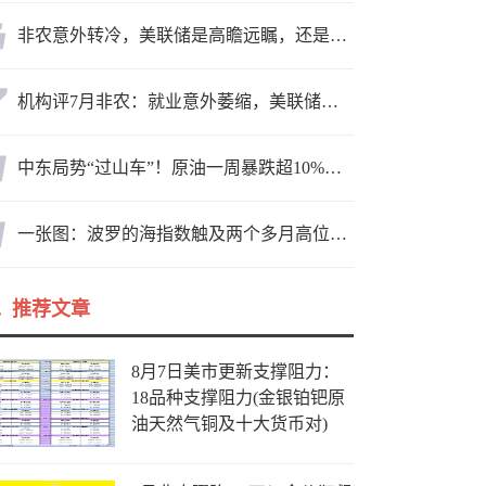
非农意外转冷，美联储是高瞻远瞩，还是政治默契？
机构评7月非农：就业意外萎缩，美联储迎政策难题
中东局势“过山车”！原油一周暴跌超10%，霍尔木兹海峡谈判成最大变数
一张图：波罗的海指数触及两个多月高位，周线大幅收涨
推荐文章
8月7日美市更新支撑阻力：
18品种支撑阻力(金银铂钯原
油天然气铜及十大货币对)