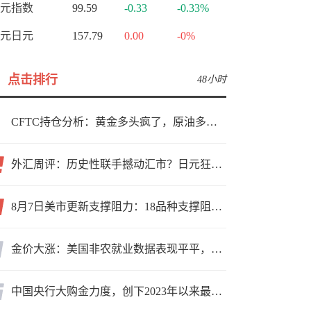
元指数
99.59
-0.33
-0.33%
元日元
157.79
0.00
-0%
点击排行
48小时
CFTC持仓分析：黄金多头疯了，原油多头跑了，日元空头投降了！
外汇周评：历史性联手撼动汇市？日元狂飙后回调，非农意外爆冷，美元刷新七周低点
8月7日美市更新支撑阻力：18品种支撑阻力(金银铂钯原油天然气铜及十大货币对)
金价大涨：美国非农就业数据表现平平，美联储加息预期遭重创
中国央行大购金力度，创下2023年以来最大月度购金规模