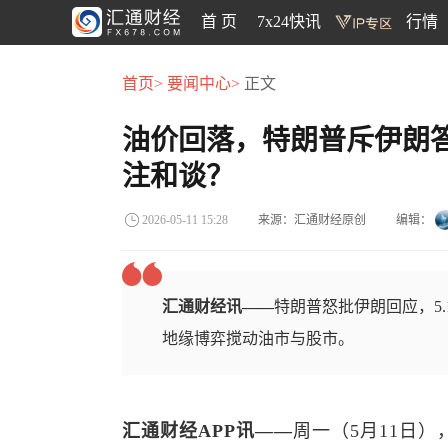
首 页
7x24快讯
行情
首页>
要闻中心>
正文
油价回落，特朗普斥伊朗答
注和谈？
来源：汇通财经原创
编辑：
2026-05-11 15:28
汇通财经讯——
特朗普怒批伊朗回应，5
地缘博弈搅动油市与股市。
汇通财经APP讯——
周一（5月11日