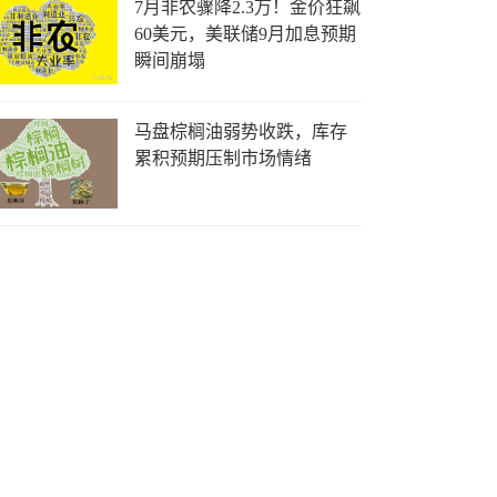
7月非农骤降2.3万！金价狂飙
60美元，美联储9月加息预期
瞬间崩塌
马盘棕榈油弱势收跌，库存
累积预期压制市场情绪