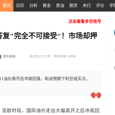
要闻
日历
分析
黄金
原油
期货
央行
评论
学
点击查看多空信号
复"完全不可接受"！市场却押
逆水观澜
本文共2220.5字
|
预计阅读: 8分钟
.11油价高开后冲高回落，和谈预期下利空成买点，
），亚欧时段，国际油价走出大幅高开之后冲高回