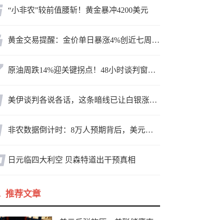
“小非农”较前值腰斩！黄金暴冲4200美元
黄金交易提醒：金价单日暴涨4%创近七周新高，加息预期降温叠加霍尔木兹“暂停信号”，牛市重启了？
原油周跌14%迎关键拐点！48小时谈判窗口，暗藏行情变数
美伊谈判各说各话，这条暗线已让白银涨疯了
非农数据倒计时：8万人预期背后，美元方向面临重新选择
日元临四大利空 贝森特道出干预真相
推荐文章