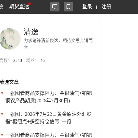
院
期货直达
登录
注册
清逸
力求笔锋清新俊逸，期待文思奔涌而
来
篇数：
2240
粉丝：
46
精选文章
一张图看商品支撑阻力：金银油气+铂钯
铜农产品期货(2026年7月30日)
一张图：2026年7月22日黄金原油外汇股
指“枢纽点+多空持仓信号”一览
一张图看商品支撑阻力：金银油气+铂钯