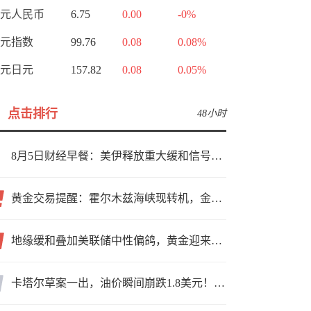
元人民币
6.75
0.00
-0%
元指数
99.76
0.08
0.08%
元日元
157.82
0.08
0.05%
点击排行
48小时
8月5日财经早餐：美伊释放重大缓和信号，现货黄金高位持稳，美油重挫超6%
黄金交易提醒：霍尔木兹海峡现转机，金价小幅反弹，能否借就业数据再上新台阶？
地缘缓和叠加美联储中性偏鸽，黄金迎来上行窗口
卡塔尔草案一出，油价瞬间崩跌1.8美元！海峡真要通了？