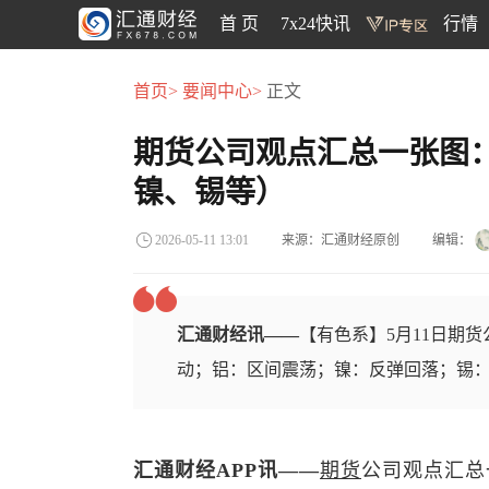
首 页
7x24快讯
行情
首页>
要闻中心>
正文
期货公司观点汇总一张图：
镍、锡等）
来源：汇通财经原创
编辑：
2026-05-11 13:01
汇通财经讯——
【有色系】5月11日期
动；铝：区间震荡；镍：反弹回落；锡
汇通财经APP讯——
期货
公司观点汇总