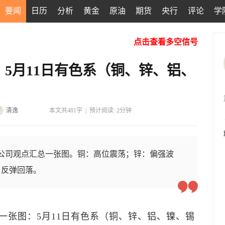
要闻
日历
分析
黄金
原油
期货
央行
评论
学
点击查看多空信号
5月11日有色系（铜、锌、铝、
清逸
本文共481字
|
预计阅读: 2分钟
货公司观点汇总一张图。铜：高位震荡；锌：偏强波
：反弹回落。
一张图：5月11日有色系（铜、锌、铝、镍、锡