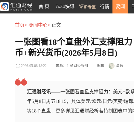
首 页
7x24快讯
行情
要闻
首页>
要闻中心>
正文
一张图看18个直盘外汇支撑阻力
币+新兴货币(2026年5月8日)
来源：汇通财经原创
编辑：
清逸
2026-05-08 18:22
汇通财经讯——
一张图看直盘支撑阻力：美元+欧系
年5月8日周五18:15，具体美元/欧元/日元/英镑/瑞
等18个直盘，更多详见汇通财经析若特制图表中的