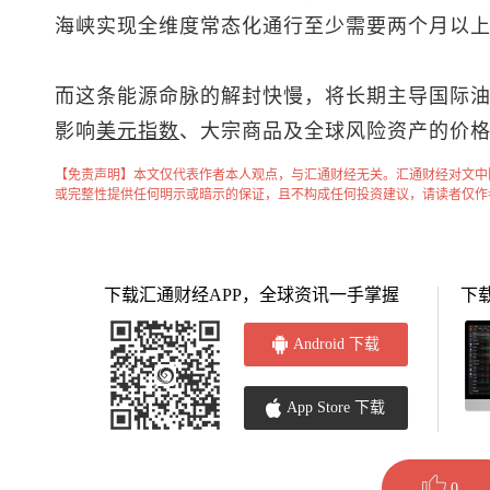
海峡实现全维度常态化通行至少需要两个月以
而这条能源命脉的解封快慢，将长期主导国际
影响
美元指数
、大宗商品及全球风险资产的价
【免责声明】本文仅代表作者本人观点，与汇通财经无关。汇通财经对文中
或完整性提供任何明示或暗示的保证，且不构成任何投资建议，请读者仅作
下载汇通财经APP，全球资讯一手掌握
下
Android 下载
App Store 下载
0