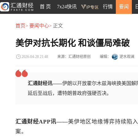
首 页
7x24快讯
行情
要闻
首页>
要闻中心>
正文
美伊对抗长期化 和谈僵局难破
来源：汇通财经原创
编辑：
逆水观澜
2026-04-28 21:48
汇通财经讯——
伊朗以开放霍尔木兹海峡换美国解
延后至战后，遭特朗普政府强硬否决。
汇通财经APP讯——
美伊地区地缘博弈持续陷
案。