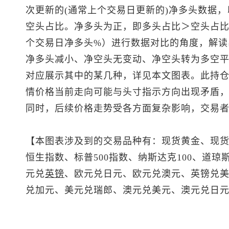
次更新的(通常上个交易日更新的)净多头数据，
空头占比。净多头为正，即多头占比＞空头占比
个交易日净多头%）进行数据对比的角度，解读
净多头减小、净空头无变动、净空头转为多空平
对应展示其中的某几种，详见本文图表。此持
情价格当前走向可能与头寸指示方向出现矛盾
同时，后续价格走势受各方面复杂影响，交易
【本图表涉及到的交易品种有：
现货黄金
、
现
恒生指数
、
标普500
指数、纳斯达克100、道琼斯
元兑
英镑
、欧元兑日元、欧元兑澳元、
英镑兑
兑加元
、
美元兑瑞郎
、
澳元兑美元
、澳元兑日