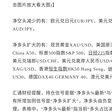
击图片放大看大图)】
净空头减少的有：欧元兑日元EUR/JPY、
美元
AUD/JPY。
净多头扩大的有：
现货黄金
XAU/USD、美国原油
China A50、
标普500
指数S&P 500、
日经225
指
美元兑瑞郎
USD/CHF、
美元兑离岸人民币
USD
XAG/USD、香港
恒生指数
HK50 Hang Seng、
US30、德国DAX40 GERMANY 40、
澳元兑美
汇通财经提醒，持仓信号是据“净多头%最新”与
有所增加则信号是“净多头扩大”，净多头由负变
理。表格中，“净多头%最新”指当前“多头占比