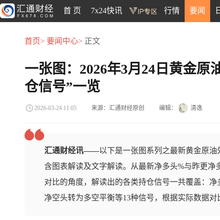
首 页
7x24快讯
行情
要闻
首页>
要闻中心>
正文
一张图：2026年3月24日黄金
仓信号”一览
来源：汇通财经原创
编辑：
清逸
2026-03-24 11:05
汇通财经讯——
以下是一张图系列之最新黄金原油外
含图表解读及文字解读。从最新净多头%与昨更净
对比的角度，解读出的各类持仓信号一共覆盖：净
净空头转为多空平衡等13种信号，根据实际数据