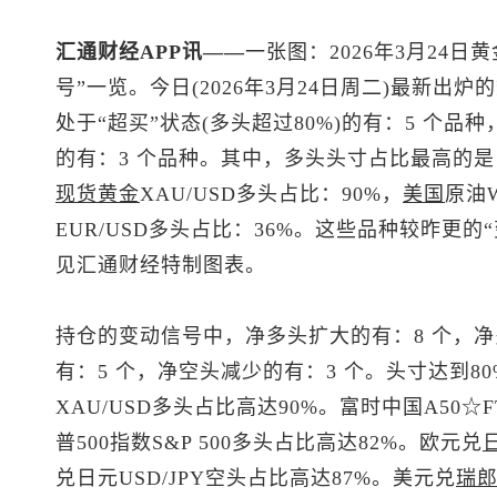
汇通财经APP讯——
一张图：2026年3月24日黄
号”一览。今日(2026年3月24日周二)最新
处于“超买”状态(多头超过80%)的有：5 个品种
的有：3 个品种。其中，多头头寸占比最高的是：富时中
现货黄金
XAU/USD多头占比：90%，
美国
原油W
EUR/USD多头占比：36%。这些品种较昨更
见汇通财经特制图表。
持仓的变动信号中，净多头扩大的有：8 个，净
有：5 个，净空头减少的有：3 个。头寸达到8
XAU/USD多头占比高达90%。富时中国A50☆FTS
普500
指数S&P 500多头占比高达82%。欧元兑
兑日元
USD/JPY空头占比高达87%。
美元兑
瑞