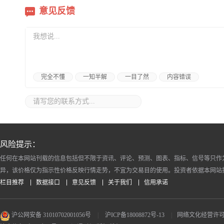
意见反馈
完全不懂
一知半解
一目了然
内容错误
风险提示：
任何在本网站刊载的信息包括但不限于资讯、评论、预测、图表、指标、信号等只作
异，该价格仅为指示性价格反映行情走势，不宜为交易目的使用。投资者依据本网站
栏目推荐
数据接口
意见反馈
关于我们
信用承诺
沪公网安备 31010702001056号
|
沪ICP备18008872号-13
|
网络文化经营许可证 沪