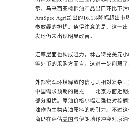
示，马来西亚棕榈油产品出口环比下滑幅度
AmSpec Agri给出的16.1%降
奏放缓的担忧。值得注意的是，这一出
发运仍未出现明显改善。
汇率层面也构成阻力。林吉特兑
美元
小
等外币的采购方而言，这进一步削弱了
外部宏观环境释放的信号则相对复杂。
中国需求预期的提振——北京方面近期
部分担忧。
原油
价格小幅走强也对棕榈
油作为生物柴油原料的吸引力。不过这
商仍在评估
美国
与伊朗地缘冲突对原油