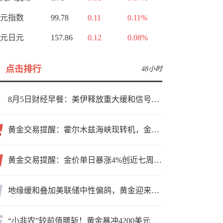
元指数
99.78
0.11
0.11%
元日元
157.86
0.12
0.08%
点击排行
48小时
8月5日财经早餐：美伊释放重大缓和信号，现货黄金高位持稳，美油重挫超6%
黄金交易提醒：霍尔木兹海峡现转机，金价小幅反弹，能否借就业数据再上新台阶？
黄金交易提醒：金价单日暴涨4%创近七周新高，加息预期降温叠加霍尔木兹“暂停信号”，牛市重启了？
地缘缓和叠加美联储中性偏鸽，黄金迎来上行窗口
“小非农”较前值腰斩！黄金暴冲4200美元