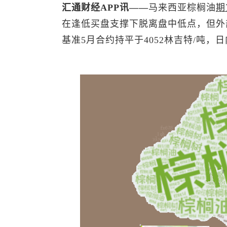
汇通财经APP讯——
马来西亚棕榈油
期
在逢低买盘支撑下脱离盘中低点，但外
基准5月合约持平于4052林吉特/吨