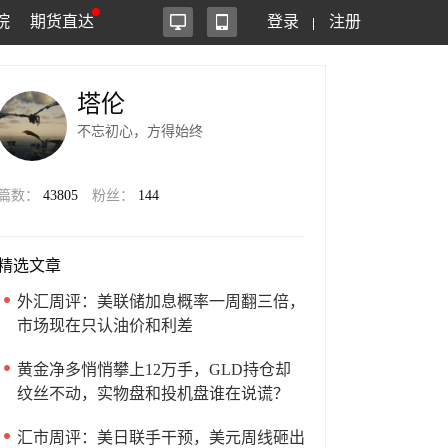
院
期货直达
登录
注册
塔伦
不忘初心，方得始终
篇数：
43805
粉丝：
144
精选文章
外汇周评：美联储加息概率一周翻三倍，
市场现在只认油价和利差
黄金净多悄悄攀上12万手，GLD持仓却
纹丝不动，实物盘和投机盘谁在说谎？
汇市周评：美日联手干预，美元周线砸出