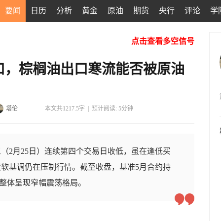
要闻
日历
分析
黄金
原油
期货
央行
评论
学
点击查看多空信号
关口，棕榈油出口寒流能否被原油
塔伦
本文共1217.5字
|
预计阅读: 5分钟
（2月25日）连续第四个交易日收低，虽在逢低买
软基调仍在压制行情。截至收盘，基准5月合约持
特，整体呈现窄幅震荡格局。