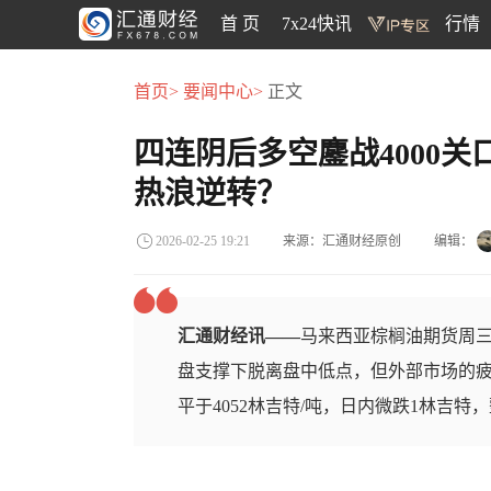
首 页
7x24快讯
行情
首页>
要闻中心>
正文
四连阴后多空鏖战4000
热浪逆转？
来源：汇通财经原创
编辑：
2026-02-25 19:21
汇通财经讯——
马来西亚棕榈油期货周三
盘支撑下脱离盘中低点，但外部市场的疲
平于4052林吉特/吨，日内微跌1林吉