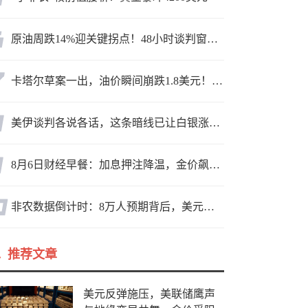
原油周跌14%迎关键拐点！48小时谈判窗口，暗藏行情变数
卡塔尔草案一出，油价瞬间崩跌1.8美元！海峡真要通了？
美伊谈判各说各话，这条暗线已让白银涨疯了
8月6日财经早餐：加息押注降温，金价飙升至近两个月高位，地缘缓和预期，美油75关口拉锯
非农数据倒计时：8万人预期背后，美元方向面临重新选择
推荐文章
美元反弹施压，美联储鹰声