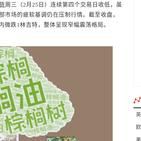
货
周三（2月25日）连续第四个交易日收低，虽
部市场的疲软基调仍在压制行情。截至收盘，
，日内微跌1林吉特，整体呈现窄幅震荡格局。
英
欧
美