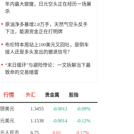
年内最大窟窿，日元空头正在经历一场屠
杀
原油净多暴增2.8万手，天然气空头反手
下注，能源资金正在打明牌
布伦特本周站上100美元又回吐，是倒车
接人还是多头发出的撤退信号？
“末日循环”与避险悖论：一文拆解当下最
致命的交易暗雷
行情
外汇
贵金属
股指
镑美元
1.3455
-0.0012
-0.09%
元美元
1.1538
-0.0014
-0.12%
元人民币
6.75
0.01
0.17%