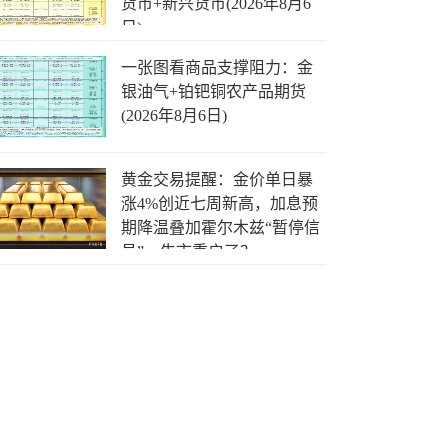
货币+新兴货币(2026年8月6
日)
一张图看商品支撑阻力：金
银油气+铂钯铜农产品期货
(2026年8月6日)
黄金交易提醒：金价单日暴
涨4%创近七周新高，加息预
期降温叠加霍尔木兹“暂停信
号”，牛市重启了？