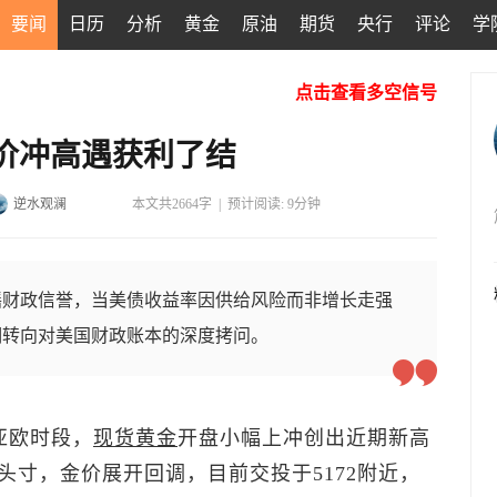
要闻
日历
分析
黄金
原油
期货
央行
评论
学
点击查看多空信号
金价冲高遇获利了结
逆水观澜
本文共2664字
|
预计阅读: 9分钟
摇财政信誉，当美债收益率因供给风险而非增长走强
期转向对美国财政账本的深度拷问。
亚欧时段，
现货黄金
开盘小幅上冲创出近期新高
寸，金价展开回调，目前交投于5172附近，