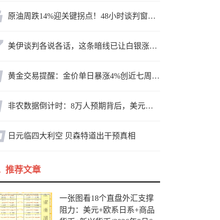
原油周跌14%迎关键拐点！48小时谈判窗口，暗藏行情变数
美伊谈判各说各话，这条暗线已让白银涨疯了
黄金交易提醒：金价单日暴涨4%创近七周新高，加息预期降温叠加霍尔木兹“暂停信号”，牛市重启了？
非农数据倒计时：8万人预期背后，美元方向面临重新选择
日元临四大利空 贝森特道出干预真相
推荐文章
一张图看18个直盘外汇支撑
阻力：美元+欧系日系+商品