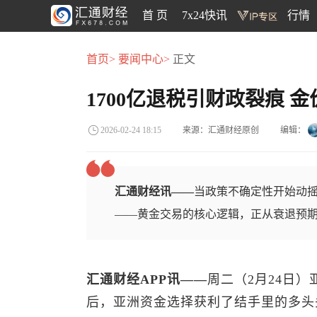
首 页
7x24快讯
行情
首页>
要闻中心>
正文
1700亿退税引财政裂痕 
来源：汇通财经原创
编辑：
2026-02-24 18:15
汇通财经讯——
当政策不确定性开始动
——黄金交易的核心逻辑，正从衰退预
汇通财经APP讯——
周二（2月24日）
后，亚洲资金选择获利了结手里的多头头