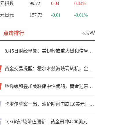
元指数
99.72
0.04
0.04%
元日元
157.73
-0.01
-0.01%
点击排行
48小时
8月5日财经早餐：美伊释放重大缓和信号，现货黄金高位持稳，美油重挫超6%
黄金交易提醒：霍尔木兹海峡现转机，金价小幅反弹，能否借就业数据再上新台阶？
地缘缓和叠加美联储中性偏鸽，黄金迎来上行窗口
卡塔尔草案一出，油价瞬间崩跌1.8美元！海峡真要通了？
“小非农”较前值腰斩！黄金暴冲4200美元