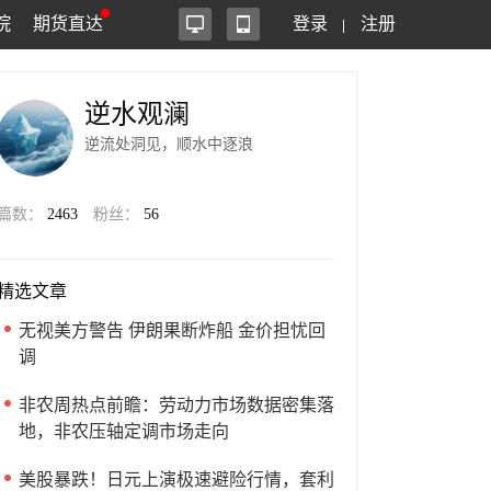
院
期货直达
登录
注册
逆水观澜
逆流处洞见，顺水中逐浪
篇数：
2463
粉丝：
56
精选文章
无视美方警告 伊朗果断炸船 金价担忧回
调
非农周热点前瞻：劳动力市场数据密集落
地，非农压轴定调市场走向
美股暴跌！日元上演极速避险行情，套利