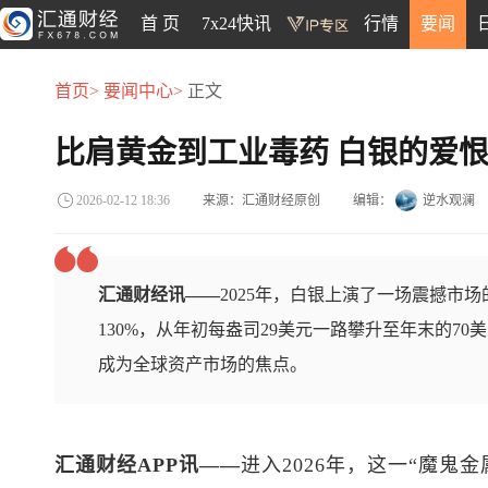
首 页
7x24快讯
行情
要闻
首页>
要闻中心>
正文
比肩黄金到工业毒药 白银的爱
来源：汇通财经原创
编辑：
逆水观澜
2026-02-12 18:36
汇通财经讯——
2025年，白银上演了一场震撼市
130%，从年初每盎司29美元一路攀升至年末的7
成为全球资产市场的焦点。
汇通财经APP讯——
进入2026年，这一“魔鬼