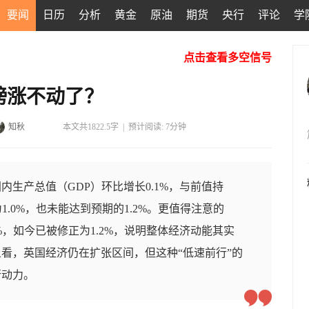
要闻
日历
分析
黄金
原油
期货
央行
评论
学
点击查看多空信号
镑涨不动了？
知秋
本文共1822.5字
|
预计阅读: 7分钟
国内生产总值（GDP）环比增长0.1%，与前值持
1.0%，也未能达到预期的1.2%。更值得注意的
%，如今已被修正为1.2%，说明整体经济动能其实
看，英国经济仍在扩张区间，但这种“低速前行”的
行动力。