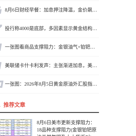
8月6日财经早餐：加息押注降温，金价飙升至近两个月高位，地缘缓和预期，美油75关口拉锯
投行称4000是底部，多因素显示黄金结构性机会显现
一张图看商品支撑阻力：金银油气+铂钯铜农产品期货(2026年8月5日)
美联储卡什卡利发声：主张渐进加息，美联储内部政策分歧
一张图：2026年8月5日黄金原油外汇股指“枢纽点+多空持仓信号”一览
推荐文章
8月6日美市更新支撑阻力：
18品种支撑阻力(金银铂钯原