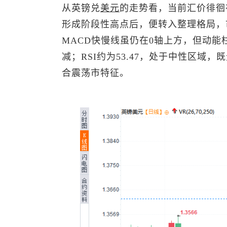
从
英镑兑
美元
的走势看，当前汇价徘徊在1.
形成阶段性高点后，便转入整理格局，
MACD快慢线虽仍在0轴上方，但动能柱
减；RSI约为53.47，处于中性区
合震荡市特征。