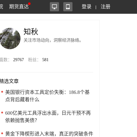
院
期货直达
登录
注册
知秋
关注市场动向，洞察经济脉络。
篇数：
29767
粉丝：
581
精选文章
美国银行资本工具定价失衡：186.8个基
点背后藏着什么
600亿美元工具浮出水面，日元干预不再
依赖抛售美债？
黄金下降楔形进入末端，真正的突破条件