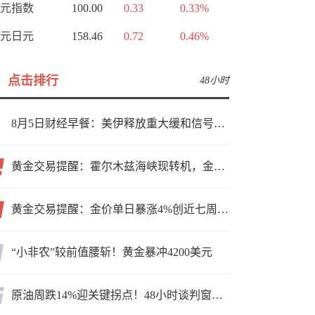
元指数
100.00
0.33
0.33%
元日元
158.46
0.72
0.46%
点击排行
48小时
8月5日财经早餐：美伊释放重大缓和信号，现货黄金高位持稳，美油重挫超6%
黄金交易提醒：霍尔木兹海峡现转机，金价小幅反弹，能否借就业数据再上新台阶？
黄金交易提醒：金价单日暴涨4%创近七周新高，加息预期降温叠加霍尔木兹“暂停信号”，牛市重启了？
“小非农”较前值腰斩！黄金暴冲4200美元
原油周跌14%迎关键拐点！48小时谈判窗口，暗藏行情变数