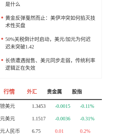
是什么
黄金反弹戛然而止：美伊冲突如何掐灭技
术性买盘
50%关税倒计时启动，美元/加元为何迟
迟未突破1.42
长债遭遇抛售、美元同步走弱，传统利率
逻辑正在失效
行情
外汇
贵金属
股指
镑美元
1.3453
-0.0015
-0.11%
元美元
1.1517
-0.0036
-0.31%
元人民币
6.75
0.01
0.2%