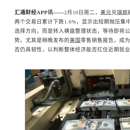
汇通财经APP讯——
2月10日周二，
美元
兑
瑞郎
两个交易日累计下跌1.6%，显示出短期抛压
选择方向，而是转入横盘整理状态，等待即将
势。尤其是稍晚发布的
美国
零售销售报告，成
否仍具韧性，以判断整体经济能否扛住近期就