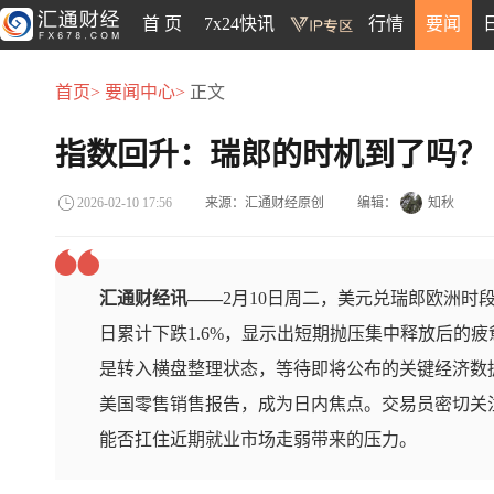
首 页
7x24快讯
行情
要闻
首页>
要闻中心>
正文
指数回升：瑞郎的时机到了吗？
来源：汇通财经原创
编辑：
知秋
2026-02-10 17:56
汇通财经讯——
2月10日周二，美元兑瑞郎欧洲时段
日累计下跌1.6%，显示出短期抛压集中释放后的
是转入横盘整理状态，等待即将公布的关键经济数
美国零售销售报告，成为日内焦点。交易员密切关
能否扛住近期就业市场走弱带来的压力。