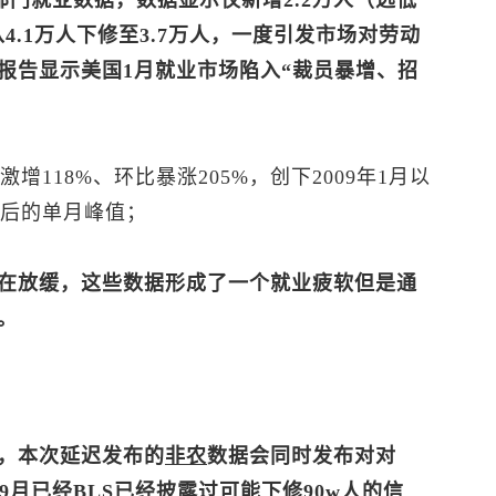
部门就业数据，数据显示仅新增2.2万人（远低
从4.1万人下修至3.7万人，一度引发市场对劳动
报告显示美国1月就业市场陷入“裁员暴增、招
激增118%、环比暴涨205%，创下2009年1月以
月后的单月峰值；
在放缓，这些数据形成了一个就业疲软但是通
。
，本次延迟发布的
非农
数据会同时发布对对
9月已经BLS已经披露过可能下修90w人的信