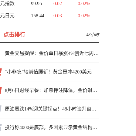
元指数
99.95
0.02
0.02%
元日元
158.44
0.03
0.02%
点击排行
48小时
黄金交易提醒：金价单日暴涨4%创近七周新高，加息预期降温叠加霍尔木兹“暂停信号”，牛市重启了？
“小非农”较前值腰斩！黄金暴冲4200美元
8月6日财经早餐：加息押注降温，金价飙升至近两个月高位，地缘缓和预期，美油75关口拉锯
原油周跌14%迎关键拐点！48小时谈判窗口，暗藏行情变数
投行称4000是底部，多因素显示黄金结构性机会显现