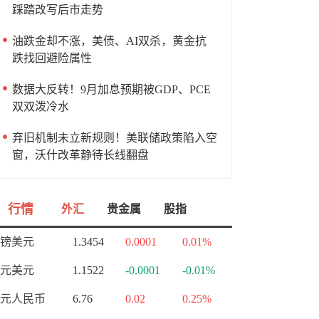
踩踏改写后市走势
油跌金却不涨，美债、AI双杀，黄金抗
跌找回避险属性
数据大反转！9月加息预期被GDP、PCE
双双泼冷水
弃旧机制未立新规则！美联储政策陷入空
窗，沃什改革静待长线翻盘
行情
外汇
贵金属
股指
镑美元
1.3454
0.0001
0.01%
元美元
1.1522
-0.0001
-0.01%
元人民币
6.76
0.02
0.25%