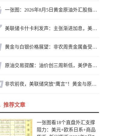
一张图：2026年8月5日黄金原油外汇股指“枢纽点+多空持仓信号”一览
美联储卡什卡利发声：主张渐进加息，美联储内部政策分歧
黄金与白银价格展望：非农周贵金属备受关注，黄金测试关键突破位
原油交易提醒：油价创三周新低，美伊各执一词，航运袭击不断，警惕多头反扑！
非农前夜，美联储突放“鹰言”！黄金与原油为何联手反攻？
推荐文章
一张图看18个直盘外汇支撑
阻力：美元+欧系日系+商品