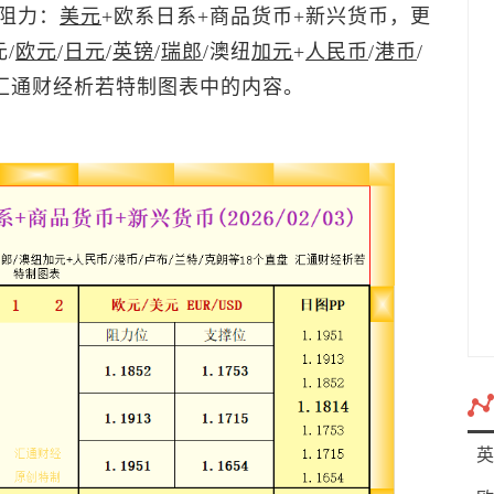
阻力：
美元
+欧系日系+商品货币+新兴货币，更
/
欧元
/
日元
/
英镑
/
瑞郎
/澳纽
加元
+
人民币
/
港币
/
见汇通财经析若特制图表中的内容。
英