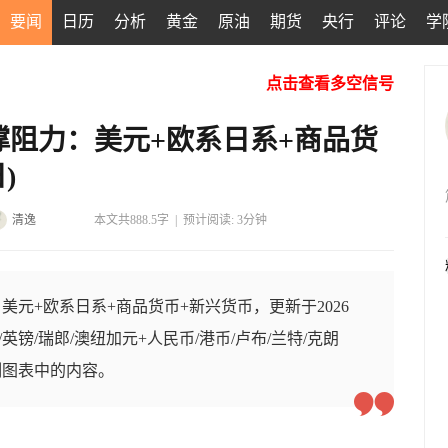
要闻
日历
分析
黄金
原油
期货
央行
评论
学
点击查看多空信号
撑阻力：美元+欧系日系+商品货
)
清逸
本文共888.5字
|
预计阅读: 3分钟
美元+欧系日系+商品货币+新兴货币，更新于2026
元/英镑/瑞郎/澳纽加元+人民币/港币/卢布/兰特/克朗
制图表中的内容。