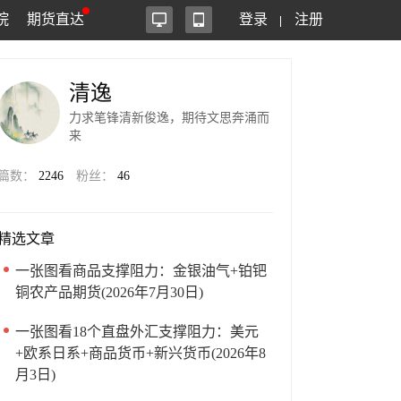
院
期货直达
登录
注册
清逸
力求笔锋清新俊逸，期待文思奔涌而
来
篇数：
2246
粉丝：
46
精选文章
一张图看商品支撑阻力：金银油气+铂钯
铜农产品期货(2026年7月30日)
一张图看18个直盘外汇支撑阻力：美元
+欧系日系+商品货币+新兴货币(2026年8
月3日)