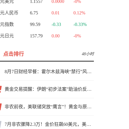
元美元
1.1557
0.0000
-0%
元人民币
6.75
0.01
0.12%
元指数
99.59
-0.33
-0.33%
元日元
157.79
0.00
-0%
点击排行
48小时
8月7日财经早餐：霍尔木兹海峡“禁行”风波再起，油价急涨金价承压，非农夜市场博弈加剧
黄金交易提醒：伊朗“初步法案”助油价反弹逾3%，金价小幅承压，非农重磅来袭！
非农前夜，美联储突放“鹰言”！黄金与原油为何联手反攻？
7月非农骤降2.3万！金价狂飙60美元，美联储9月加息预期瞬间崩塌