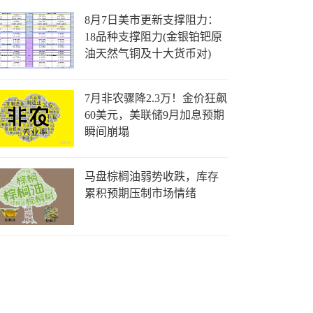
8月7日美市更新支撑阻力：
18品种支撑阻力(金银铂钯原
油天然气铜及十大货币对)
7月非农骤降2.3万！金价狂飙
60美元，美联储9月加息预期
瞬间崩塌
马盘棕榈油弱势收跌，库存
累积预期压制市场情绪