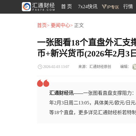
首 页
7x24快讯
行情
首页>
要闻中心>
正文
一张图看18个直盘外汇支
币+新兴货币(2026年2月3日
来源：汇通财经原创
编辑：
2026-02-03 13:07
汇通财经讯——
一张图看直盘支撑阻力：
年2月3日周二13:05，具体美元/欧元/日
等18个直盘，更多详见汇通财经析若特