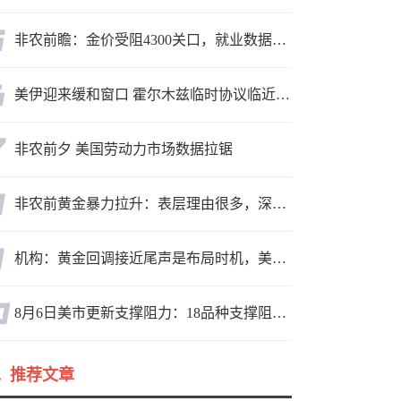
非农前瞻：金价受阻4300关口，就业数据是“火上浇油”还是“釜底抽薪”？
美伊迎来缓和窗口 霍尔木兹临时协议临近落地
非农前夕 美国劳动力市场数据拉锯
非农前黄金暴力拉升：表层理由很多，深层逻辑却让人困惑
机构：黄金回调接近尾声是布局时机，美元后市或走弱转为利多因素
8月6日美市更新支撑阻力：18品种支撑阻力(金银铂钯原油天然气铜及十大货币对)
推荐文章