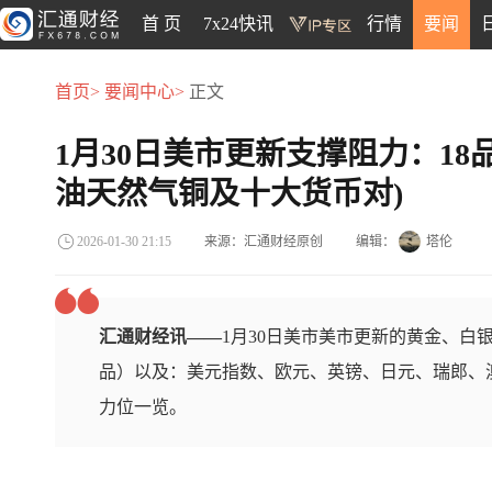
首 页
7x24快讯
行情
要闻
首页>
要闻中心>
正文
1月30日美市更新支撑阻力：18
油天然气铜及十大货币对)
来源：汇通财经原创
编辑：
塔伦
2026-01-30 21:15
汇通财经讯——
1月30日美市美市更新的黄金、白
品）以及：美元指数、欧元、英镑、日元、瑞郎、澳
力位一览。