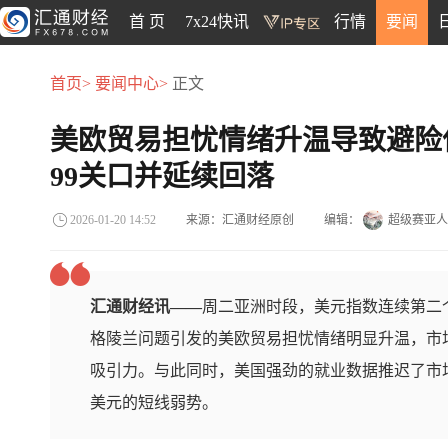
首 页
7x24快讯
行情
要闻
首页>
要闻中心>
正文
美欧贸易担忧情绪升温导致避险
99关口并延续回落
来源：汇通财经原创
编辑：
超级赛亚人
2026-01-20 14:52
汇通财经讯——
周二亚洲时段，美元指数连续第二个
格陵兰问题引发的美欧贸易担忧情绪明显升温，市
吸引力。与此同时，美国强劲的就业数据推迟了市
美元的短线弱势。