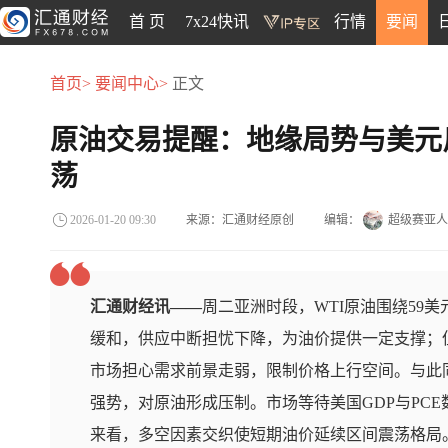
首 页
7x24快讯
行情
要闻
首页>
要闻中心>
正文
原油交易提醒：地缘局势与美元
荡
来源：汇通财经原创
编辑：
超级赛亚人
2026-01-20 09:30
汇通财经讯——
周二亚洲时段，WTI原油围绕59
缓和，供应中断担忧下降，为油价提供一定支撑；
市场担心需求前景走弱，限制价格上行空间。与此
强势，对原油形成压制。市场等待美国GDP与PC
来看，多空因素交织使短期油价延续区间震荡格局