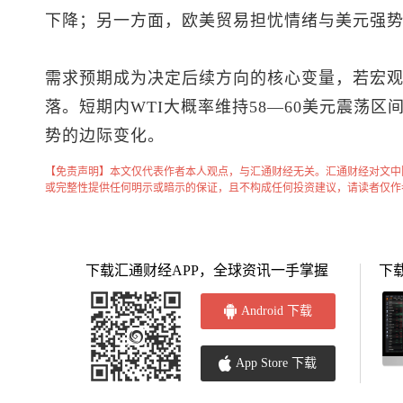
下降；另一方面，欧美贸易担忧情绪与美元强
需求预期成为决定后续方向的核心变量，若宏
落。短期内WTI大概率维持58—60美元震荡
势的边际变化。
【免责声明】本文仅代表作者本人观点，与汇通财经无关。汇通财经对文中
或完整性提供任何明示或暗示的保证，且不构成任何投资建议，请读者仅作
下载汇通财经APP，全球资讯一手掌握
下
Android 下载
App Store 下载