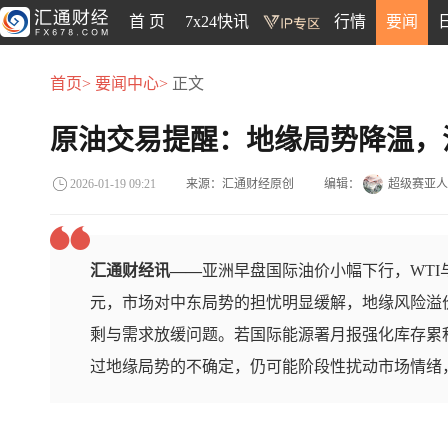
首 页
7x24快讯
行情
要闻
首页>
要闻中心>
正文
原油交易提醒：地缘局势降温，
来源：汇通财经原创
编辑：
超级赛亚人
2026-01-19 09:21
汇通财经讯——
亚洲早盘国际油价小幅下行，WTI与布
元，市场对中东局势的担忧明显缓解，地缘风险溢
剩与需求放缓问题。若国际能源署月报强化库存累
过地缘局势的不确定，仍可能阶段性扰动市场情绪