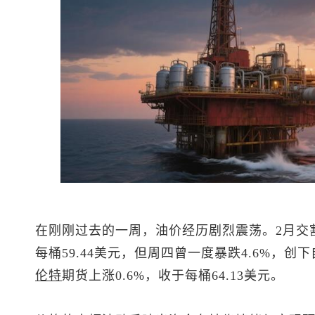
在刚刚过去的一周，油价经历剧烈震荡。2月交割
每桶59.44美元，但周四曾一度暴跌4.6%，
伦特
期货上涨0.6%，收于每桶64.13美元。