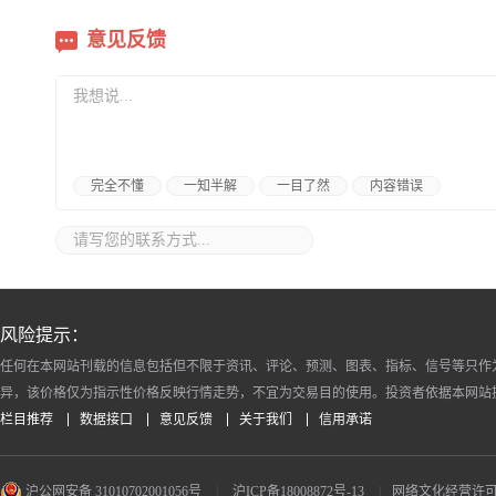
意见反馈
完全不懂
一知半解
一目了然
内容错误
风险提示：
任何在本网站刊载的信息包括但不限于资讯、评论、预测、图表、指标、信号等只作
异，该价格仅为指示性价格反映行情走势，不宜为交易目的使用。投资者依据本网站
栏目推荐
数据接口
意见反馈
关于我们
信用承诺
沪公网安备 31010702001056号
|
沪ICP备18008872号-13
|
网络文化经营许可证 沪