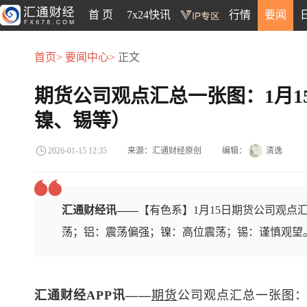
首 页
7x24快讯
行情
要闻
首页>
要闻中心>
正文
期货公司观点汇总一张图：1月1
镍、锡等）
来源：汇通财经原创
编辑：
清逸
2026-01-15 12:35
汇通财经讯——
【有色系】1月15日期货公司观点
荡；铝：震荡偏强；镍：高位震荡；锡：谨慎观望
汇通财经APP讯——
期货
公司观点汇总一张图：