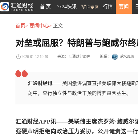
首 页
7x24快讯
行情
要闻
首页>
要闻中心>
正文
对垒或屈服？特朗普与鲍威尔终
来源：汇通财经原创
编辑：
逆水观澜
2026-01-12 19:40
汇通财经讯——
美国激进调查直指美联储大楼翻新
荡中，央行独立性与政治干预的博弈悬念丛生。
汇通财经APP讯——
美联储
主席杰罗姆·鲍威尔
强硬声明拒绝向政治压力妥协，公开谴责这一行