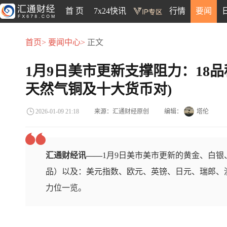
首 页
7x24快讯
行情
要闻
首页>
要闻中心>
正文
1月9日美市更新支撑阻力：18
天然气铜及十大货币对)
来源：汇通财经原创
编辑：
塔伦
2026-01-09 21:18
汇通财经讯——
1月9日美市美市更新的黄金、白
品）以及：美元指数、欧元、英镑、日元、瑞郎、澳
力位一览。