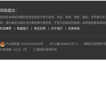
风险提示：
任何在本网站刊载的信息包括但不限于资讯、评论、预测、图表、指标、信号等只作
异，该价格仅为指示性价格反映行情走势，不宜为交易目的使用。投资者依据本网站
栏目推荐
数据接口
意见反馈
关于我们
信用承诺
沪公网安备 31010702001056号
|
沪ICP备18008872号-13
|
网络文化经营许可证 沪
沪金信备〔2022〕1号
|
汇通财经 版权所有