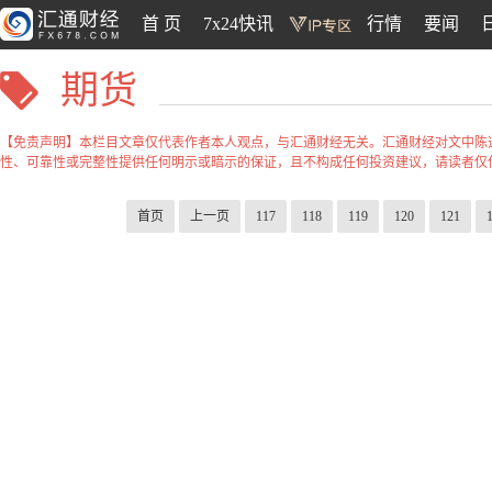
首 页
7x24快讯
行情
要闻
期货
【免责声明】本栏目文章仅代表作者本人观点，与汇通财经无关。汇通财经对文中陈
性、可靠性或完整性提供任何明示或暗示的保证，且不构成任何投资建议，请读者仅
首页
上一页
117
118
119
120
121