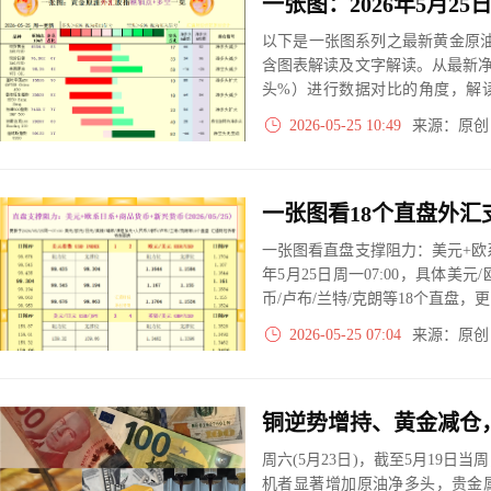
以下是一张图系列之最新黄金原油
含图表解读及文字解读。从最新
头%）进行数据对比的角度，解
大、净多头减小、净空头无变动
2026-05-25 10:49
来源：原
实际数据对比结果对应展示其中
一张图看直盘支撑阻力：美元+欧系
年5月25日周一07:00，具体美元
币/卢布/兰特/克朗等18个直盘
2026-05-25 07:04
来源：原
周六(5月23日)，截至5月19
机者显著增加原油净多头，贵金