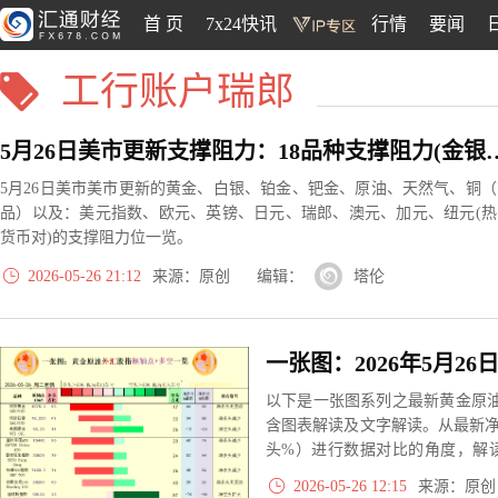
首 页
7x24快讯
行情
要闻
工行账户瑞郎
5月26日美市更新支撑阻力：18品种支撑阻力
5月26日美市美市更新的黄金、白银、铂金、钯金、原油、天然气、铜（
品）以及：美元指数、欧元、英镑、日元、瑞郎、澳元、加元、纽元(热
货币对)的支撑阻力位一览。
2026-05-26 21:12
来源：原创 编辑：
塔伦
以下是一张图系列之最新黄金原油
含图表解读及文字解读。从最新
头%）进行数据对比的角度，解
大、净多头减小、净空头无变动
2026-05-26 12:15
来源：原