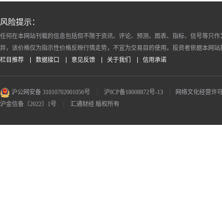
风险提示：
任何在本网站刊载的信息包括但不限于资讯、评论、预测、图表、指标、信号等只作
异，该价格仅为指示性价格反映行情走势，不宜为交易目的使用。投资者依据本网站
栏目推荐
数据接口
意见反馈
关于我们
信用承诺
沪公网安备 31010702001056号
|
沪ICP备18008872号-13
|
网络文化经营许可证 沪
沪金信备〔2022〕1号
|
汇通财经 版权所有