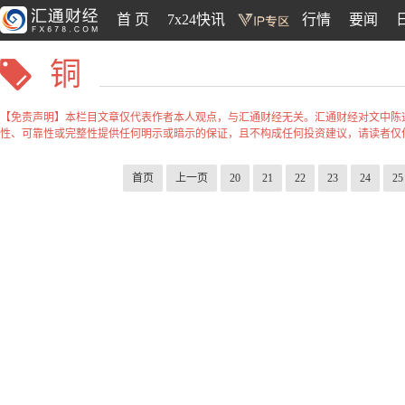
首 页
7x24快讯
行情
要闻
铜
【免责声明】本栏目文章仅代表作者本人观点，与汇通财经无关。汇通财经对文中陈
性、可靠性或完整性提供任何明示或暗示的保证，且不构成任何投资建议，请读者仅
首页
上一页
20
21
22
23
24
25