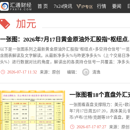
首 页
7x24快讯
行情
要闻
加元
一张图：2026年7月17日
以下是一张图系列之最新黄金原油外汇股指“枢纽点+多空持仓信号”一览
含图表解读及文字解读。从最新净多头%与昨更净多头%（上个交易日净
头%）进行数据对比的角度，解读出的各类持仓信号一共覆盖：净多头
大、净多头减小、净空头无变动、净空头转为多空平衡等13种信号，根
2026-07-17 11:32
来源：原创 编辑：
清逸
实际数据对比结果对应展示其中的某几种。
一张图看直盘支撑阻力：美元+欧系
年7月17日周五07:20，具体美元
币/卢布/兰特/克朗等18个直盘
2026-07-17 07:27
来源：原