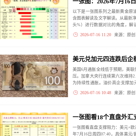
以下是一张图系列之最新黄金原油
含图表解读及文字解读。从最新
头%）进行数据对比的角度，解
大、净多头减小、净空头无变动
2026-07-16 11:20
来源：原
实际数据对比结果对应展示其中
美国6月通胀全线低于预期，美联储
压。加拿大央行连续第六次维持2
为持续性通胀。油价高企支撑加
年内一次加息，策略师押注按兵
2026-07-16 10:48
来源：原
一张图看直盘支撑阻力：美元+欧系
年7月16日周四07:40，具体美元